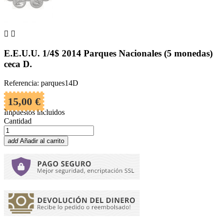


E.E.U.U. 1/4$ 2014 Parques Nacionales (5 monedas)
ceca D.
Referencia: parques14D
15,00 €
Impuestos incluidos
Cantidad
add
Añadir al carrito