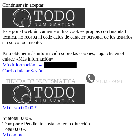
Continuar sin aceptar
→
Este portal web únicamente utiliza cookies propias con finalidad
técnica, no recaba ni cede datos de carácter personal de los usuarios
sin su conocimiento.
Para obtener más información sobre las cookies, haga clic en el
enlace «Más información».
Más información
→
Aceptar y cerrar
Carrito
Iniciar Sesión
TIENDA DE NUMISMÁTICA
93 325 79 93
Mi Cesta
0
0,00 €
Subtotal
0,00 €
Transporte
Pendiente hasta poner la dirección
Total
0,00 €
Mi compra