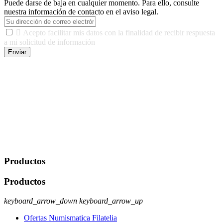
Puede darse de baja en cualquier momento. Para ello, consulte
nuestra información de contacto en el aviso legal.

Acepto facilitar mis datos con la finalidad de recibir respuesta
a mi solicitud de información
Enviar
De conformidad con las leyes y normativas aplicables, tienes
derecho a acceder, rectificar, limitar el tratamiento, oposición,
portabilidad y supresión de tus datos. Responsable De Tratamiento:
Javier Agustin Lopez Berdejo Finalidad: Mantener relaciones
comerciales/transaccionales con los usuarios interesados.
Legitimación: Consentimiento del usuario interesado. Destinatarios:
No se cederán datos a terceros, salvo autorización expresa del
usuario u obligación o permiso legal. Derechos: Acceso,
rectificación, supresión y oposición, entre otros. Para saber cómo
ejercer estos derechos visite nuestra página de
protección de datos
.
Productos
Productos
keyboard_arrow_down
keyboard_arrow_up
Ofertas Numismatica Filatelia