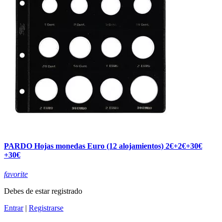
PARDO Hojas monedas Euro (12 alojamientos) 2€+2€+30€
+30€
favorite
Debes de estar registrado
Entrar
|
Registrarse