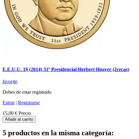
E.E.U.U. 1$ (2014) 31º Presidencial Herbert Hoover (2cecas)
favorite
Debes de estar registrado
Entrar
|
Registrarse
15,00 €
Precio
Añadir al carrito
5 productos en la misma categoría: