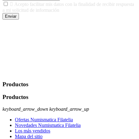

Acepto facilitar mis datos con la finalidad de recibir respuesta
a mi solicitud de información
Enviar
De conformidad con las leyes y normativas aplicables, tienes
derecho a acceder, rectificar, limitar el tratamiento, oposición,
portabilidad y supresión de tus datos. Responsable De Tratamiento:
Javier Agustin Lopez Berdejo Finalidad: Mantener relaciones
comerciales/transaccionales con los usuarios interesados.
Legitimación: Consentimiento del usuario interesado. Destinatarios:
No se cederán datos a terceros, salvo autorización expresa del
usuario u obligación o permiso legal. Derechos: Acceso,
rectificación, supresión y oposición, entre otros. Para saber cómo
ejercer estos derechos visite nuestra página de
protección de datos
.
Productos
Productos
keyboard_arrow_down
keyboard_arrow_up
Ofertas Numismatica Filatelia
Novedades Numismatica Filatelia
Los más vendidos
Mapa del sitio