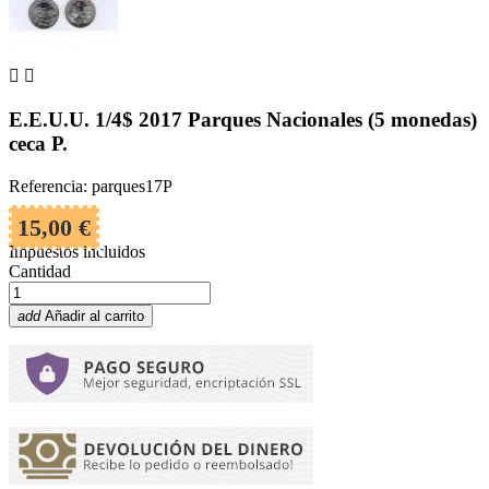


E.E.U.U. 1/4$ 2017 Parques Nacionales (5 monedas)
ceca P.
Referencia: parques17P
15,00 €
Impuestos incluidos
Cantidad
add
Añadir al carrito