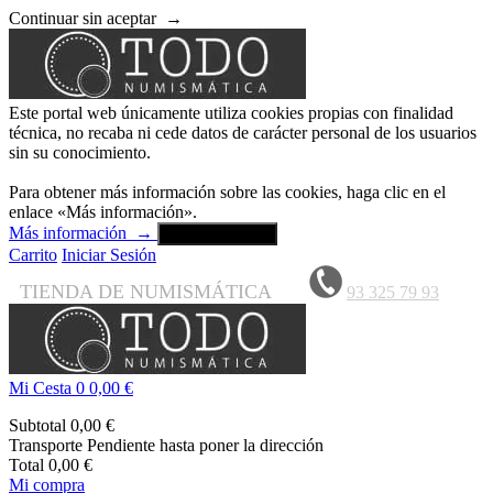
Continuar sin aceptar
→
Este portal web únicamente utiliza cookies propias con finalidad
técnica, no recaba ni cede datos de carácter personal de los usuarios
sin su conocimiento.
Para obtener más información sobre las cookies, haga clic en el
enlace «Más información».
Más información
→
Aceptar y cerrar
Carrito
Iniciar Sesión
TIENDA DE NUMISMÁTICA
93 325 79 93
Mi Cesta
0
0,00 €
Subtotal
0,00 €
Transporte
Pendiente hasta poner la dirección
Total
0,00 €
Mi compra