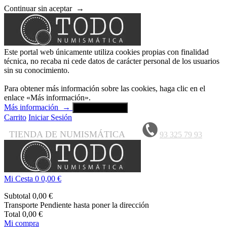
Continuar sin aceptar
→
Este portal web únicamente utiliza cookies propias con finalidad
técnica, no recaba ni cede datos de carácter personal de los usuarios
sin su conocimiento.
Para obtener más información sobre las cookies, haga clic en el
enlace «Más información».
Más información
→
Aceptar y cerrar
Carrito
Iniciar Sesión
TIENDA DE NUMISMÁTICA
93 325 79 93
Mi Cesta
0
0,00 €
Subtotal
0,00 €
Transporte
Pendiente hasta poner la dirección
Total
0,00 €
Mi compra