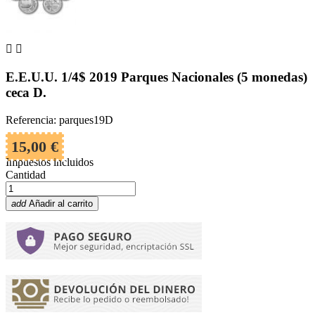


E.E.U.U. 1/4$ 2019 Parques Nacionales (5 monedas)
ceca D.
Referencia: parques19D
15,00 €
Impuestos incluidos
Cantidad
add
Añadir al carrito