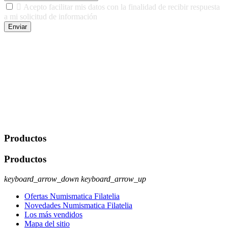

Acepto facilitar mis datos con la finalidad de recibir respuesta
a mi solicitud de información
Enviar
De conformidad con las leyes y normativas aplicables, tienes
derecho a acceder, rectificar, limitar el tratamiento, oposición,
portabilidad y supresión de tus datos. Responsable De Tratamiento:
Javier Agustin Lopez Berdejo Finalidad: Mantener relaciones
comerciales/transaccionales con los usuarios interesados.
Legitimación: Consentimiento del usuario interesado. Destinatarios:
No se cederán datos a terceros, salvo autorización expresa del
usuario u obligación o permiso legal. Derechos: Acceso,
rectificación, supresión y oposición, entre otros. Para saber cómo
ejercer estos derechos visite nuestra página de
protección de datos
.
Productos
Productos
keyboard_arrow_down
keyboard_arrow_up
Ofertas Numismatica Filatelia
Novedades Numismatica Filatelia
Los más vendidos
Mapa del sitio