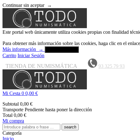
Continuar sin aceptar
→
Este portal web únicamente utiliza cookies propias con finalidad técni
Para obtener más información sobre las cookies, haga clic en el enla
Más información
→
Aceptar y cerrar
Carrito
Iniciar Sesión
TIENDA DE NUMISMÁTICA
93 325 79 93
Mi Cesta
0
0,00 €
Subtotal
0,00 €
Transporte
Pendiente hasta poner la dirección
Total
0,00 €
Mi compra
search
Categoría
Inicio