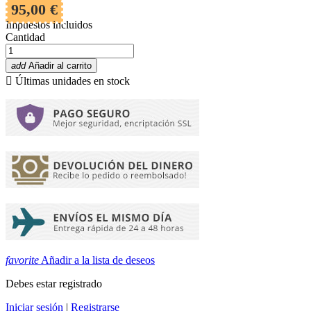
95,00 €
Impuestos incluidos
Cantidad
add
Añadir al carrito

Últimas unidades en stock
favorite
Añadir a la lista de deseos
Debes estar registrado
Iniciar sesión
|
Registrarse