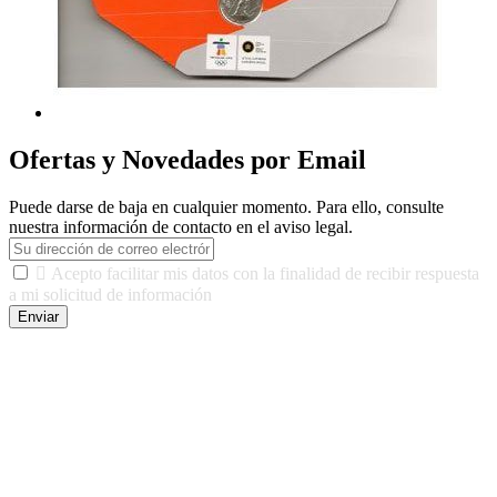
Ofertas y Novedades por Email
Puede darse de baja en cualquier momento. Para ello, consulte
nuestra información de contacto en el aviso legal.

Acepto facilitar mis datos con la finalidad de recibir respuesta
a mi solicitud de información
Enviar
De conformidad con las leyes y normativas aplicables, tienes
derecho a acceder, rectificar, limitar el tratamiento, oposición,
portabilidad y supresión de tus datos. Responsable De Tratamiento:
Javier Agustin Lopez Berdejo Finalidad: Mantener relaciones
comerciales/transaccionales con los usuarios interesados.
Legitimación: Consentimiento del usuario interesado. Destinatarios:
No se cederán datos a terceros, salvo autorización expresa del
usuario u obligación o permiso legal. Derechos: Acceso,