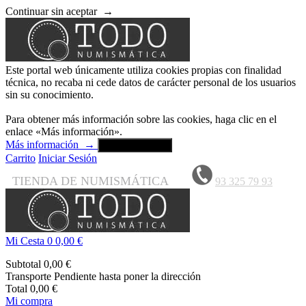
Continuar sin aceptar
→
Este portal web únicamente utiliza cookies propias con finalidad
técnica, no recaba ni cede datos de carácter personal de los usuarios
sin su conocimiento.
Para obtener más información sobre las cookies, haga clic en el
enlace «Más información».
Más información
→
Aceptar y cerrar
Carrito
Iniciar Sesión
TIENDA DE NUMISMÁTICA
93 325 79 93
Mi Cesta
0
0,00 €
Subtotal
0,00 €
Transporte
Pendiente hasta poner la dirección
Total
0,00 €
Mi compra