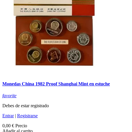
Monedas China 1982 Proof Shanghai Mint en estuche
favorite
Debes de estar registrado
Entrar
|
Registrarse
0,00 €
Precio
Añadir al carrito