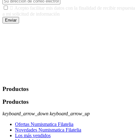

Acepto facilitar mis datos con la finalidad de recibir respuesta
a mi solicitud de información
Enviar
De conformidad con las leyes y normativas aplicables, tienes
derecho a acceder, rectificar, limitar el tratamiento, oposición,
portabilidad y supresión de tus datos. Responsable De Tratamiento:
Javier Agustin Lopez Berdejo Finalidad: Mantener relaciones
comerciales/transaccionales con los usuarios interesados.
Legitimación: Consentimiento del usuario interesado. Destinatarios:
No se cederán datos a terceros, salvo autorización expresa del
usuario u obligación o permiso legal. Derechos: Acceso,
rectificación, supresión y oposición, entre otros. Para saber cómo
ejercer estos derechos visite nuestra página de
protección de datos
.
Productos
Productos
keyboard_arrow_down
keyboard_arrow_up
Ofertas Numismatica Filatelia
Novedades Numismatica Filatelia
Los más vendidos