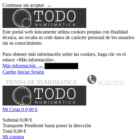
Continuar sin aceptar
→
Este portal web únicamente utiliza cookies propias con finalidad
técnica, no recaba ni cede datos de carácter personal de los usuarios
sin su conocimiento.
Para obtener más información sobre las cookies, haga clic en el
enlace «Más información».
Más información
→
Aceptar y cerrar
Carrito
Iniciar Sesión
TIENDA DE NUMISMÁTICA
93 325 79 93
Mi Cesta
0
0,00 €
Subtotal
0,00 €
Transporte
Pendiente hasta poner la dirección
Total
0,00 €
Mi compra