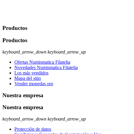
No se cederán datos a terceros, salvo autorización expresa del
usuario u obligación o permiso legal. Derechos: Acceso,
rectificación, supresión y oposición, entre otros. Para saber cómo
ejercer estos derechos visite nuestra página de
protección de datos
.
Productos
Productos
keyboard_arrow_down
keyboard_arrow_up
Ofertas Numismatica Filatelia
Novedades Numismatica Filatelia
Los más vendidos
Mapa del sitio
Vender monedas oro
Nuestra empresa
Nuestra empresa
keyboard_arrow_down
keyboard_arrow_up
Protección de datos