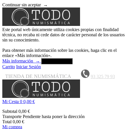
Continuar sin aceptar
→
Este portal web únicamente utiliza cookies propias con finalidad
técnica, no recaba ni cede datos de carácter personal de los usuarios
sin su conocimiento.
Para obtener más información sobre las cookies, haga clic en el
enlace «Más información».
Más información
→
Aceptar y cerrar
Carrito
Iniciar Sesión
TIENDA DE NUMISMÁTICA
93 325 79 93
Mi Cesta
0
0,00 €
Subtotal
0,00 €
Transporte
Pendiente hasta poner la dirección
Total
0,00 €
Mi compra