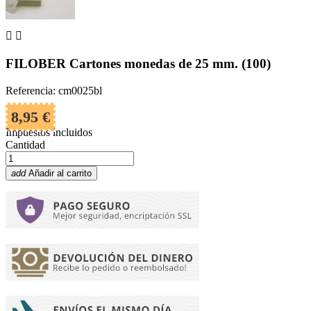


FILOBER Cartones monedas de 25 mm. (100)
Referencia: cm0025bl
8,95 €
Impuestos incluidos
Cantidad
add
Añadir al carrito