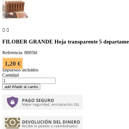


FILOBER GRANDE Hoja transparente 5 departament
Referencia: fl005bl
1,20 €
Impuestos incluidos
Cantidad
add
Añadir al carrito