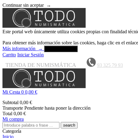
Continuar sin aceptar
→
Este portal web únicamente utiliza cookies propias con finalidad técni
Para obtener más información sobre las cookies, haga clic en el enla
Más información
→
Aceptar y cerrar
Carrito
Iniciar Sesión
TIENDA DE NUMISMÁTICA
93 325 79 93
Mi Cesta
0
0,00 €
Subtotal
0,00 €
Transporte
Pendiente hasta poner la dirección
Total
0,00 €
Mi compra
search
Categoría
Inicio