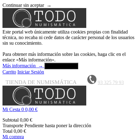
Continuar sin aceptar
→
Este portal web únicamente utiliza cookies propias con finalidad
técnica, no recaba ni cede datos de carácter personal de los usuarios
sin su conocimiento.
Para obtener más información sobre las cookies, haga clic en el
enlace «Más información».
Más información
→
Aceptar y cerrar
Carrito
Iniciar Sesión
TIENDA DE NUMISMÁTICA
93 325 79 93
Mi Cesta
0
0,00 €
Subtotal
0,00 €
Transporte
Pendiente hasta poner la dirección
Total
0,00 €
Mi compra