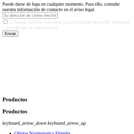
Puede darse de baja en cualquier momento. Para ello, consulte
nuestra información de contacto en el aviso legal.

Acepto facilitar mis datos con la finalidad de recibir respuesta
a mi solicitud de información
Enviar
De conformidad con las leyes y normativas aplicables, tienes
derecho a acceder, rectificar, limitar el tratamiento, oposición,
portabilidad y supresión de tus datos. Responsable De Tratamiento:
Javier Agustin Lopez Berdejo Finalidad: Mantener relaciones
comerciales/transaccionales con los usuarios interesados.
Legitimación: Consentimiento del usuario interesado. Destinatarios:
No se cederán datos a terceros, salvo autorización expresa del
usuario u obligación o permiso legal. Derechos: Acceso,
rectificación, supresión y oposición, entre otros. Para saber cómo
ejercer estos derechos visite nuestra página de
protección de datos
.
Productos
Productos
keyboard_arrow_down
keyboard_arrow_up
Ofertas Numismatica Filatelia