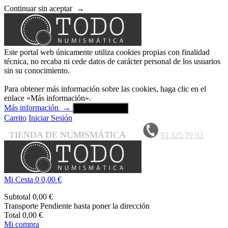
Continuar sin aceptar
→
Este portal web únicamente utiliza cookies propias con finalidad
técnica, no recaba ni cede datos de carácter personal de los usuarios
sin su conocimiento.
Para obtener más información sobre las cookies, haga clic en el
enlace «Más información».
Más información
→
Aceptar y cerrar
Carrito
Iniciar Sesión
TIENDA DE NUMISMÁTICA
93 325 79 93
Mi Cesta
0
0,00 €
Subtotal
0,00 €
Transporte
Pendiente hasta poner la dirección
Total
0,00 €
Mi compra