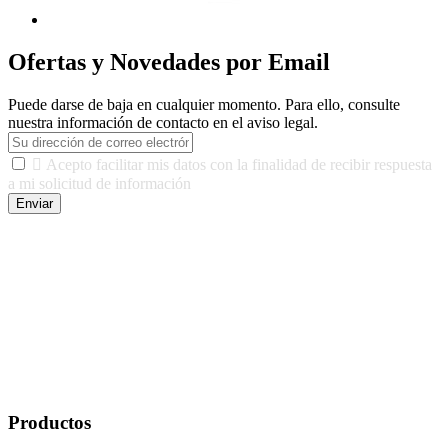
Ofertas y Novedades por Email
Puede darse de baja en cualquier momento. Para ello, consulte
nuestra información de contacto en el aviso legal.

Acepto facilitar mis datos con la finalidad de recibir respuesta
a mi solicitud de información
Enviar
De conformidad con las leyes y normativas aplicables, tienes
derecho a acceder, rectificar, limitar el tratamiento, oposición,
portabilidad y supresión de tus datos. Responsable De Tratamiento:
Javier Agustin Lopez Berdejo Finalidad: Mantener relaciones
comerciales/transaccionales con los usuarios interesados.
Legitimación: Consentimiento del usuario interesado. Destinatarios:
No se cederán datos a terceros, salvo autorización expresa del
usuario u obligación o permiso legal. Derechos: Acceso,
rectificación, supresión y oposición, entre otros. Para saber cómo
ejercer estos derechos visite nuestra página de
protección de datos
.
Productos