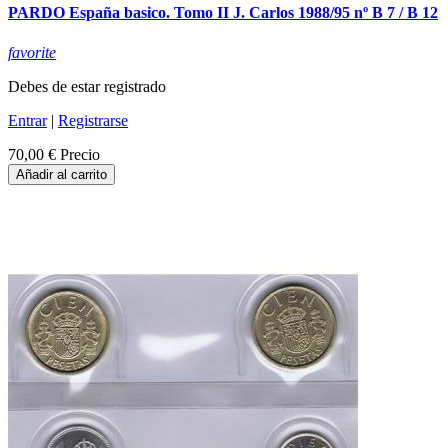
PARDO España basico. Tomo II J. Carlos 1988/95 nº B 7 / B 12
favorite
Debes de estar registrado
Entrar
|
Registrarse
70,00 €
Precio
Añadir al carrito