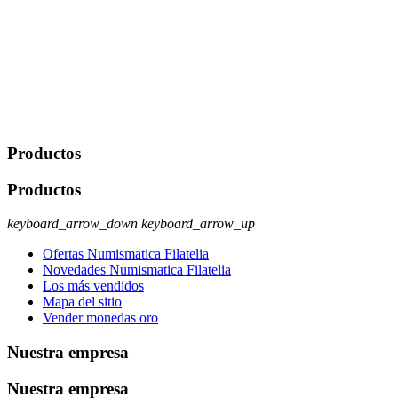
portabilidad y supresión de tus datos. Responsable De Tratamiento:
Javier Agustin Lopez Berdejo Finalidad: Mantener relaciones
comerciales/transaccionales con los usuarios interesados.
Legitimación: Consentimiento del usuario interesado. Destinatarios:
No se cederán datos a terceros, salvo autorización expresa del
usuario u obligación o permiso legal. Derechos: Acceso,
rectificación, supresión y oposición, entre otros. Para saber cómo
ejercer estos derechos visite nuestra página de
protección de datos
.
Productos
Productos
keyboard_arrow_down
keyboard_arrow_up
Ofertas Numismatica Filatelia
Novedades Numismatica Filatelia
Los más vendidos
Mapa del sitio
Vender monedas oro
Nuestra empresa
Nuestra empresa