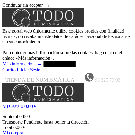
Continuar sin aceptar
→
Este portal web únicamente utiliza cookies propias con finalidad
técnica, no recaba ni cede datos de carácter personal de los usuarios
sin su conocimiento.
Para obtener más información sobre las cookies, haga clic en el
enlace «Más información».
Más información
→
Aceptar y cerrar
Carrito
Iniciar Sesión
TIENDA DE NUMISMÁTICA
93 325 79 93
Mi Cesta
0
0,00 €
Subtotal
0,00 €
Transporte
Pendiente hasta poner la dirección
Total
0,00 €
Mi compra