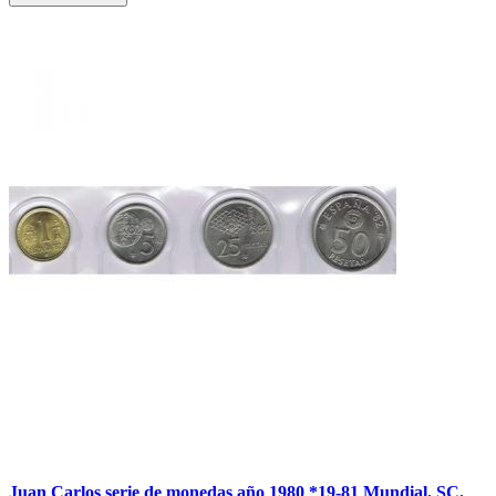
Juan Carlos serie de monedas año 1980 *19-81 Mundial. SC.