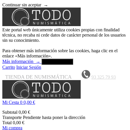
Continuar sin aceptar
→
Este portal web únicamente utiliza cookies propias con finalidad
técnica, no recaba ni cede datos de carácter personal de los usuarios
sin su conocimiento.
Para obtener más información sobre las cookies, haga clic en el
enlace «Más información».
Más información
→
Aceptar y cerrar
Carrito
Iniciar Sesión
TIENDA DE NUMISMÁTICA
93 325 79 93
Mi Cesta
0
0,00 €
Subtotal
0,00 €
Transporte
Pendiente hasta poner la dirección
Total
0,00 €
Mi compra