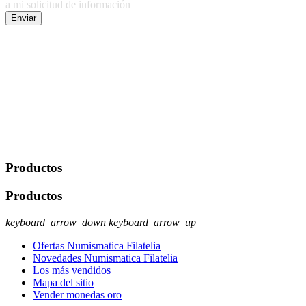
a mi solicitud de información
Enviar
De conformidad con las leyes y normativas aplicables, tienes
derecho a acceder, rectificar, limitar el tratamiento, oposición,
portabilidad y supresión de tus datos. Responsable De Tratamiento:
Javier Agustin Lopez Berdejo Finalidad: Mantener relaciones
comerciales/transaccionales con los usuarios interesados.
Legitimación: Consentimiento del usuario interesado. Destinatarios:
No se cederán datos a terceros, salvo autorización expresa del
usuario u obligación o permiso legal. Derechos: Acceso,
rectificación, supresión y oposición, entre otros. Para saber cómo
ejercer estos derechos visite nuestra página de
protección de datos
.
Productos
Productos
keyboard_arrow_down
keyboard_arrow_up
Ofertas Numismatica Filatelia
Novedades Numismatica Filatelia
Los más vendidos
Mapa del sitio
Vender monedas oro