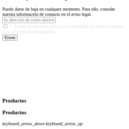
Puede darse de baja en cualquier momento. Para ello, consulte
nuestra información de contacto en el aviso legal.

Acepto facilitar mis datos con la finalidad de recibir respuesta
a mi solicitud de información
Enviar
De conformidad con las leyes y normativas aplicables, tienes
derecho a acceder, rectificar, limitar el tratamiento, oposición,
portabilidad y supresión de tus datos. Responsable De Tratamiento:
Javier Agustin Lopez Berdejo Finalidad: Mantener relaciones
comerciales/transaccionales con los usuarios interesados.
Legitimación: Consentimiento del usuario interesado. Destinatarios:
No se cederán datos a terceros, salvo autorización expresa del
usuario u obligación o permiso legal. Derechos: Acceso,
rectificación, supresión y oposición, entre otros. Para saber cómo
ejercer estos derechos visite nuestra página de
protección de datos
.
Productos
Productos
keyboard_arrow_down
keyboard_arrow_up