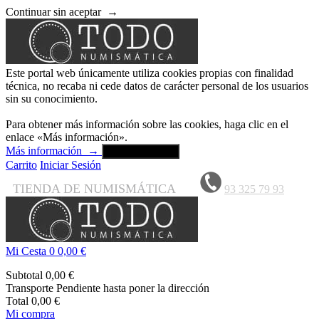
Continuar sin aceptar
→
Este portal web únicamente utiliza cookies propias con finalidad
técnica, no recaba ni cede datos de carácter personal de los usuarios
sin su conocimiento.
Para obtener más información sobre las cookies, haga clic en el
enlace «Más información».
Más información
→
Aceptar y cerrar
Carrito
Iniciar Sesión
TIENDA DE NUMISMÁTICA
93 325 79 93
Mi Cesta
0
0,00 €
Subtotal
0,00 €
Transporte
Pendiente hasta poner la dirección
Total
0,00 €
Mi compra