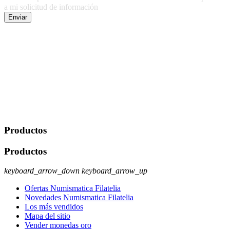
a mi solicitud de información
Enviar
De conformidad con las leyes y normativas aplicables, tienes
derecho a acceder, rectificar, limitar el tratamiento, oposición,
portabilidad y supresión de tus datos. Responsable De Tratamiento:
Javier Agustin Lopez Berdejo Finalidad: Mantener relaciones
comerciales/transaccionales con los usuarios interesados.
Legitimación: Consentimiento del usuario interesado. Destinatarios:
No se cederán datos a terceros, salvo autorización expresa del
usuario u obligación o permiso legal. Derechos: Acceso,
rectificación, supresión y oposición, entre otros. Para saber cómo
ejercer estos derechos visite nuestra página de
protección de datos
.
Productos
Productos
keyboard_arrow_down
keyboard_arrow_up
Ofertas Numismatica Filatelia
Novedades Numismatica Filatelia
Los más vendidos
Mapa del sitio
Vender monedas oro