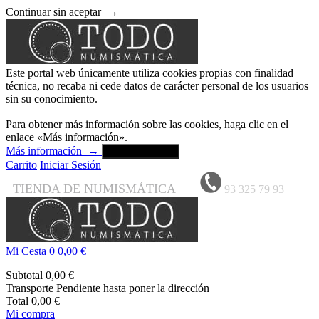
Continuar sin aceptar
→
Este portal web únicamente utiliza cookies propias con finalidad
técnica, no recaba ni cede datos de carácter personal de los usuarios
sin su conocimiento.
Para obtener más información sobre las cookies, haga clic en el
enlace «Más información».
Más información
→
Aceptar y cerrar
Carrito
Iniciar Sesión
TIENDA DE NUMISMÁTICA
93 325 79 93
Mi Cesta
0
0,00 €
Subtotal
0,00 €
Transporte
Pendiente hasta poner la dirección
Total
0,00 €
Mi compra