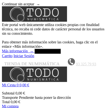
Continuar sin aceptar
→
Este portal web únicamente utiliza cookies propias con finalidad
técnica, no recaba ni cede datos de carácter personal de los usuarios
sin su conocimiento.
Para obtener más información sobre las cookies, haga clic en el
enlace «Más información».
Más información
→
Aceptar y cerrar
Carrito
Iniciar Sesión
TIENDA DE NUMISMÁTICA
93 325 79 93
Mi Cesta
0
0,00 €
Subtotal
0,00 €
Transporte
Pendiente hasta poner la dirección
Total
0,00 €
Mi compra