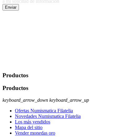
a mi solicitud de información
Enviar
De conformidad con las leyes y normativas aplicables, tienes
derecho a acceder, rectificar, limitar el tratamiento, oposición,
portabilidad y supresión de tus datos. Responsable De Tratamiento:
Javier Agustin Lopez Berdejo Finalidad: Mantener relaciones
comerciales/transaccionales con los usuarios interesados.
Legitimación: Consentimiento del usuario interesado. Destinatarios:
No se cederán datos a terceros, salvo autorización expresa del
usuario u obligación o permiso legal. Derechos: Acceso,
rectificación, supresión y oposición, entre otros. Para saber cómo
ejercer estos derechos visite nuestra página de
protección de datos
.
Productos
Productos
keyboard_arrow_down
keyboard_arrow_up
Ofertas Numismatica Filatelia
Novedades Numismatica Filatelia
Los más vendidos
Mapa del sitio
Vender monedas oro