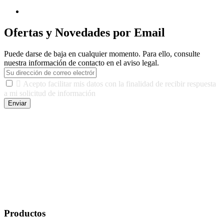
Ofertas y Novedades por Email
Puede darse de baja en cualquier momento. Para ello, consulte
nuestra información de contacto en el aviso legal.

Acepto facilitar mis datos con la finalidad de recibir respuesta
a mi solicitud de información
Enviar
De conformidad con las leyes y normativas aplicables, tienes
derecho a acceder, rectificar, limitar el tratamiento, oposición,
portabilidad y supresión de tus datos. Responsable De Tratamiento:
Javier Agustin Lopez Berdejo Finalidad: Mantener relaciones
comerciales/transaccionales con los usuarios interesados.
Legitimación: Consentimiento del usuario interesado. Destinatarios:
No se cederán datos a terceros, salvo autorización expresa del
usuario u obligación o permiso legal. Derechos: Acceso,
rectificación, supresión y oposición, entre otros. Para saber cómo
ejercer estos derechos visite nuestra página de
protección de datos
.
Productos