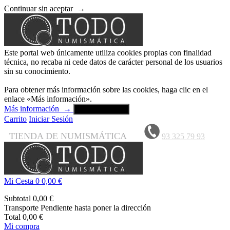
Continuar sin aceptar
→
Este portal web únicamente utiliza cookies propias con finalidad
técnica, no recaba ni cede datos de carácter personal de los usuarios
sin su conocimiento.
Para obtener más información sobre las cookies, haga clic en el
enlace «Más información».
Más información
→
Aceptar y cerrar
Carrito
Iniciar Sesión
TIENDA DE NUMISMÁTICA
93 325 79 93
Mi Cesta
0
0,00 €
Subtotal
0,00 €
Transporte
Pendiente hasta poner la dirección
Total
0,00 €
Mi compra