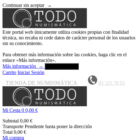
Continuar sin aceptar
→
Este portal web únicamente utiliza cookies propias con finalidad
técnica, no recaba ni cede datos de carácter personal de los usuarios
sin su conocimiento.
Para obtener más información sobre las cookies, haga clic en el
enlace «Más información».
Más información
→
Aceptar y cerrar
Carrito
Iniciar Sesión
TIENDA DE NUMISMÁTICA
93 325 79 93
Mi Cesta
0
0,00 €
Subtotal
0,00 €
Transporte
Pendiente hasta poner la dirección
Total
0,00 €
Mi compra