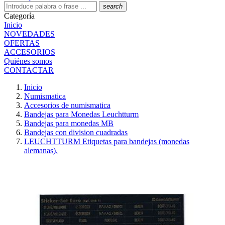
search
Categoría
Inicio
NOVEDADES
OFERTAS
ACCESORIOS
Quiénes somos
CONTACTAR
Inicio
Numismatica
Accesorios de numismatica
Bandejas para Monedas Leuchtturm
Bandejas para monedas MB
Bandejas con division cuadradas
LEUCHTTURM Etiquetas para bandejas (monedas
alemanas).