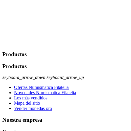
derecho a acceder, rectificar, limitar el tratamiento, oposición,
portabilidad y supresión de tus datos. Responsable De Tratamiento:
Javier Agustin Lopez Berdejo Finalidad: Mantener relaciones
comerciales/transaccionales con los usuarios interesados.
Legitimación: Consentimiento del usuario interesado. Destinatarios:
No se cederán datos a terceros, salvo autorización expresa del
usuario u obligación o permiso legal. Derechos: Acceso,
rectificación, supresión y oposición, entre otros. Para saber cómo
ejercer estos derechos visite nuestra página de
protección de datos
.
Productos
Productos
keyboard_arrow_down
keyboard_arrow_up
Ofertas Numismatica Filatelia
Novedades Numismatica Filatelia
Los más vendidos
Mapa del sitio
Vender monedas oro
Nuestra empresa