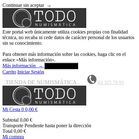
Continuar sin aceptar
→
Este portal web únicamente utiliza cookies propias con finalidad
técnica, no recaba ni cede datos de carácter personal de los usuarios
sin su conocimiento.
Para obtener más información sobre las cookies, haga clic en el
enlace «Más información».
Más información
→
Aceptar y cerrar
Carrito
Iniciar Sesión
TIENDA DE NUMISMÁTICA
93 325 79 93
Mi Cesta
0
0,00 €
Subtotal
0,00 €
Transporte
Pendiente hasta poner la dirección
Total
0,00 €
Mi compra