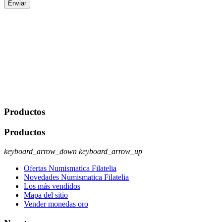
Enviar
De conformidad con las leyes y normativas aplicables, tienes
derecho a acceder, rectificar, limitar el tratamiento, oposición,
portabilidad y supresión de tus datos. Responsable De Tratamiento:
Javier Agustin Lopez Berdejo Finalidad: Mantener relaciones
comerciales/transaccionales con los usuarios interesados.
Legitimación: Consentimiento del usuario interesado. Destinatarios:
No se cederán datos a terceros, salvo autorización expresa del
usuario u obligación o permiso legal. Derechos: Acceso,
rectificación, supresión y oposición, entre otros. Para saber cómo
ejercer estos derechos visite nuestra página de
protección de datos
.
Productos
Productos
keyboard_arrow_down
keyboard_arrow_up
Ofertas Numismatica Filatelia
Novedades Numismatica Filatelia
Los más vendidos
Mapa del sitio
Vender monedas oro