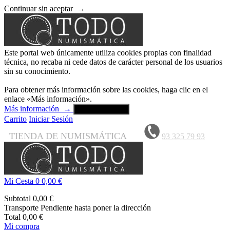
Continuar sin aceptar
→
Este portal web únicamente utiliza cookies propias con finalidad
técnica, no recaba ni cede datos de carácter personal de los usuarios
sin su conocimiento.
Para obtener más información sobre las cookies, haga clic en el
enlace «Más información».
Más información
→
Aceptar y cerrar
Carrito
Iniciar Sesión
TIENDA DE NUMISMÁTICA
93 325 79 93
Mi Cesta
0
0,00 €
Subtotal
0,00 €
Transporte
Pendiente hasta poner la dirección
Total
0,00 €
Mi compra