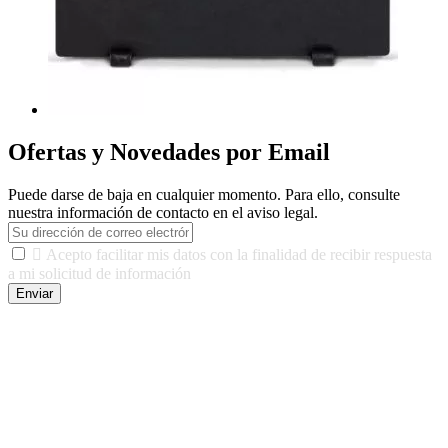
Ofertas y Novedades por Email
Puede darse de baja en cualquier momento. Para ello, consulte
nuestra información de contacto en el aviso legal.

Acepto facilitar mis datos con la finalidad de recibir respuesta
a mi solicitud de información
Enviar
De conformidad con las leyes y normativas aplicables, tienes
derecho a acceder, rectificar, limitar el tratamiento, oposición,
portabilidad y supresión de tus datos. Responsable De Tratamiento:
Javier Agustin Lopez Berdejo Finalidad: Mantener relaciones
comerciales/transaccionales con los usuarios interesados.
Legitimación: Consentimiento del usuario interesado. Destinatarios:
No se cederán datos a terceros, salvo autorización expresa del
usuario u obligación o permiso legal. Derechos: Acceso,