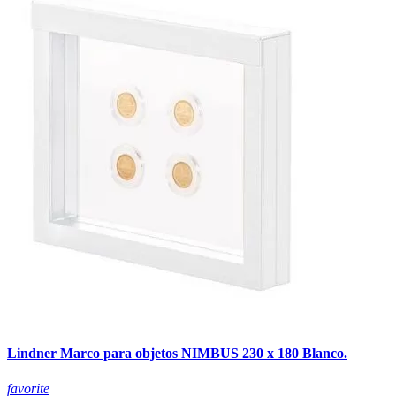
Lindner Marco para objetos NIMBUS 230 x 180 Blanco.
favorite