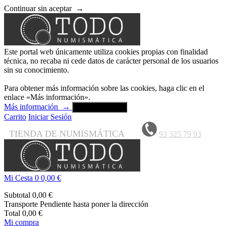
Continuar sin aceptar
→
Este portal web únicamente utiliza cookies propias con finalidad
técnica, no recaba ni cede datos de carácter personal de los usuarios
sin su conocimiento.
Para obtener más información sobre las cookies, haga clic en el
enlace «Más información».
Más información
→
Aceptar y cerrar
Carrito
Iniciar Sesión
TIENDA DE NUMISMÁTICA
93 325 79 93
Mi Cesta
0
0,00 €
Subtotal
0,00 €
Transporte
Pendiente hasta poner la dirección
Total
0,00 €
Mi compra