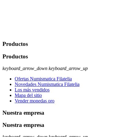
comerciales/transaccionales con los usuarios interesados.
Legitimación: Consentimiento del usuario interesado. Destinatarios:
No se cederán datos a terceros, salvo autorización expresa del
usuario u obligación o permiso legal. Derechos: Acceso,
rectificación, supresión y oposición, entre otros. Para saber cómo
ejercer estos derechos visite nuestra página de
protección de datos
.
Productos
Productos
keyboard_arrow_down
keyboard_arrow_up
Ofertas Numismatica Filatelia
Novedades Numismatica Filatelia
Los más vendidos
Mapa del sitio
Vender monedas oro
Nuestra empresa
Nuestra empresa
keyboard_arrow_down
keyboard_arrow_up