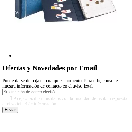
Ofertas y Novedades por Email
Puede darse de baja en cualquier momento. Para ello, consulte
nuestra información de contacto en el aviso legal.

Acepto facilitar mis datos con la finalidad de recibir respuesta
a mi solicitud de información
Enviar
De conformidad con las leyes y normativas aplicables, tienes
derecho a acceder, rectificar, limitar el tratamiento, oposición,
portabilidad y supresión de tus datos. Responsable De Tratamiento:
Javier Agustin Lopez Berdejo Finalidad: Mantener relaciones