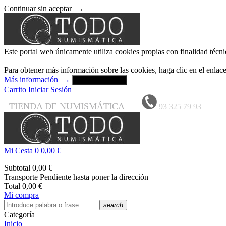
Continuar sin aceptar
→
Este portal web únicamente utiliza cookies propias con finalidad técni
Para obtener más información sobre las cookies, haga clic en el enla
Más información
→
Aceptar y cerrar
Carrito
Iniciar Sesión
TIENDA DE NUMISMÁTICA
93 325 79 93
Mi Cesta
0
0,00 €
Subtotal
0,00 €
Transporte
Pendiente hasta poner la dirección
Total
0,00 €
Mi compra
search
Categoría
Inicio