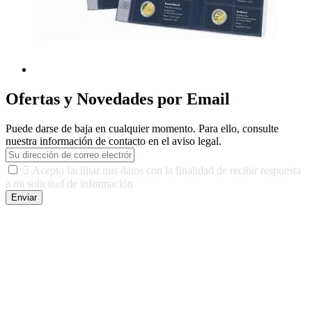
Ofertas y Novedades por Email
Puede darse de baja en cualquier momento. Para ello, consulte
nuestra información de contacto en el aviso legal.

Acepto facilitar mis datos con la finalidad de recibir respuesta
a mi solicitud de información
Enviar
De conformidad con las leyes y normativas aplicables, tienes
derecho a acceder, rectificar, limitar el tratamiento, oposición,
portabilidad y supresión de tus datos. Responsable De Tratamiento:
Javier Agustin Lopez Berdejo Finalidad: Mantener relaciones
comerciales/transaccionales con los usuarios interesados.
Legitimación: Consentimiento del usuario interesado. Destinatarios:
No se cederán datos a terceros, salvo autorización expresa del
usuario u obligación o permiso legal. Derechos: Acceso,
rectificación, supresión y oposición, entre otros. Para saber cómo