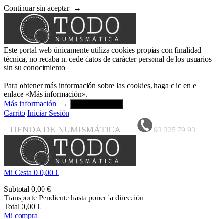
Continuar sin aceptar
→
Este portal web únicamente utiliza cookies propias con finalidad
técnica, no recaba ni cede datos de carácter personal de los usuarios
sin su conocimiento.
Para obtener más información sobre las cookies, haga clic en el
enlace «Más información».
Más información
→
Aceptar y cerrar
Carrito
Iniciar Sesión
TIENDA DE NUMISMÁTICA
93 325 79 93
Mi Cesta
0
0,00 €
Subtotal
0,00 €
Transporte
Pendiente hasta poner la dirección
Total
0,00 €
Mi compra