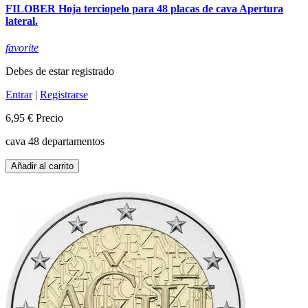
FILOBER Hoja terciopelo para 48 placas de cava Apertura
lateral.
favorite
Debes de estar registrado
Entrar
|
Registrarse
6,95 €
Precio
cava 48 departamentos
Añadir al carrito