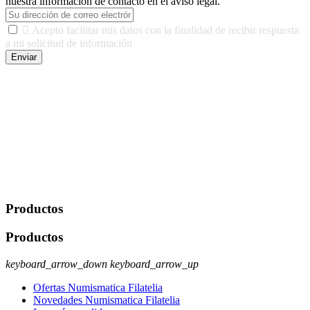
nuestra información de contacto en el aviso legal.

Acepto facilitar mis datos con la finalidad de recibir respuesta
a mi solicitud de información
Enviar
De conformidad con las leyes y normativas aplicables, tienes
derecho a acceder, rectificar, limitar el tratamiento, oposición,
portabilidad y supresión de tus datos. Responsable De Tratamiento:
Javier Agustin Lopez Berdejo Finalidad: Mantener relaciones
comerciales/transaccionales con los usuarios interesados.
Legitimación: Consentimiento del usuario interesado. Destinatarios:
No se cederán datos a terceros, salvo autorización expresa del
usuario u obligación o permiso legal. Derechos: Acceso,
rectificación, supresión y oposición, entre otros. Para saber cómo
ejercer estos derechos visite nuestra página de
protección de datos
.
Productos
Productos
keyboard_arrow_down
keyboard_arrow_up
Ofertas Numismatica Filatelia
Novedades Numismatica Filatelia