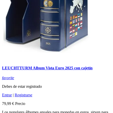
LEUCHTTURM Album Vista Euro 2025 con cajetín
favorite
Debes de estar registrado
Entrar
|
Registrarse
79,99 €
Precio
Los populares álbumes anuales para monedas en euros, sirven para