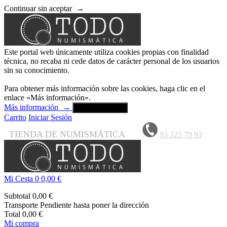
Continuar sin aceptar
→
Este portal web únicamente utiliza cookies propias con finalidad
técnica, no recaba ni cede datos de carácter personal de los usuarios
sin su conocimiento.
Para obtener más información sobre las cookies, haga clic en el
enlace «Más información».
Más información
→
Aceptar y cerrar
Carrito
Iniciar Sesión
TIENDA DE NUMISMÁTICA
93 325 79 93
Mi Cesta
0
0,00 €
Subtotal
0,00 €
Transporte
Pendiente hasta poner la dirección
Total
0,00 €
Mi compra