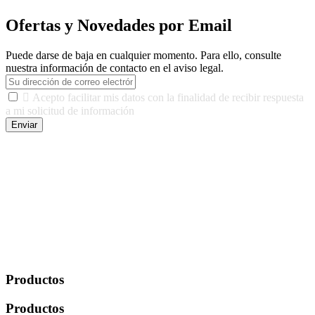
Ofertas y Novedades por Email
Puede darse de baja en cualquier momento. Para ello, consulte
nuestra información de contacto en el aviso legal.

Acepto facilitar mis datos con la finalidad de recibir respuesta
a mi solicitud de información
Enviar
De conformidad con las leyes y normativas aplicables, tienes
derecho a acceder, rectificar, limitar el tratamiento, oposición,
portabilidad y supresión de tus datos. Responsable De Tratamiento:
Javier Agustin Lopez Berdejo Finalidad: Mantener relaciones
comerciales/transaccionales con los usuarios interesados.
Legitimación: Consentimiento del usuario interesado. Destinatarios:
No se cederán datos a terceros, salvo autorización expresa del
usuario u obligación o permiso legal. Derechos: Acceso,
rectificación, supresión y oposición, entre otros. Para saber cómo
ejercer estos derechos visite nuestra página de
protección de datos
.
Productos
Productos