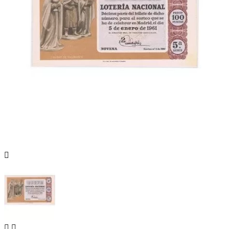


