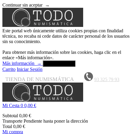
Continuar sin aceptar
→
Este portal web únicamente utiliza cookies propias con finalidad
técnica, no recaba ni cede datos de carácter personal de los usuarios
sin su conocimiento.
Para obtener más información sobre las cookies, haga clic en el
enlace «Más información».
Más información
→
Aceptar y cerrar
Carrito
Iniciar Sesión
TIENDA DE NUMISMÁTICA
93 325 79 93
Mi Cesta
0
0,00 €
Subtotal
0,00 €
Transporte
Pendiente hasta poner la dirección
Total
0,00 €
Mi compra