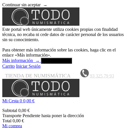
Continuar sin aceptar
→
Este portal web únicamente utiliza cookies propias con finalidad
técnica, no recaba ni cede datos de carácter personal de los usuarios
sin su conocimiento.
Para obtener más información sobre las cookies, haga clic en el
enlace «Más información».
Más información
→
Aceptar y cerrar
Carrito
Iniciar Sesión
TIENDA DE NUMISMÁTICA
93 325 79 93
Mi Cesta
0
0,00 €
Subtotal
0,00 €
Transporte
Pendiente hasta poner la dirección
Total
0,00 €
Mi compra