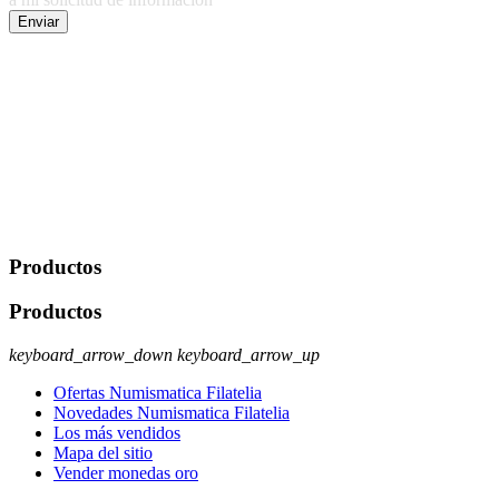
Enviar
De conformidad con las leyes y normativas aplicables, tienes
derecho a acceder, rectificar, limitar el tratamiento, oposición,
portabilidad y supresión de tus datos. Responsable De Tratamiento:
Javier Agustin Lopez Berdejo Finalidad: Mantener relaciones
comerciales/transaccionales con los usuarios interesados.
Legitimación: Consentimiento del usuario interesado. Destinatarios:
No se cederán datos a terceros, salvo autorización expresa del
usuario u obligación o permiso legal. Derechos: Acceso,
rectificación, supresión y oposición, entre otros. Para saber cómo
ejercer estos derechos visite nuestra página de
protección de datos
.
Productos
Productos
keyboard_arrow_down
keyboard_arrow_up
Ofertas Numismatica Filatelia
Novedades Numismatica Filatelia
Los más vendidos
Mapa del sitio
Vender monedas oro