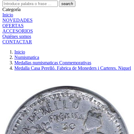
search
Categoría
Inicio
NOVEDADES
OFERTAS
ACCESORIOS
Quiénes somos
CONTACTAR
Inicio
Numismatica
Medallas numismaticas Conmemorativas
Medalla Casa Perelló. Fabrica de Moneders i Carteres. Niquel