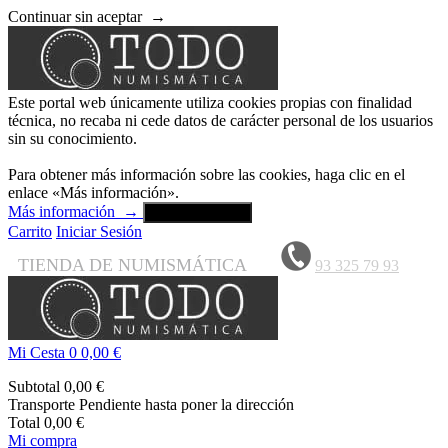
Continuar sin aceptar
→
Este portal web únicamente utiliza cookies propias con finalidad
técnica, no recaba ni cede datos de carácter personal de los usuarios
sin su conocimiento.
Para obtener más información sobre las cookies, haga clic en el
enlace «Más información».
Más información
→
Aceptar y cerrar
Carrito
Iniciar Sesión
TIENDA DE NUMISMÁTICA
93 325 79 93
Mi Cesta
0
0,00 €
Subtotal
0,00 €
Transporte
Pendiente hasta poner la dirección
Total
0,00 €
Mi compra