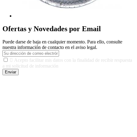
Ofertas y Novedades por Email
Puede darse de baja en cualquier momento. Para ello, consulte
nuestra información de contacto en el aviso legal.

Acepto facilitar mis datos con la finalidad de recibir respuesta
a mi solicitud de información
Enviar
De conformidad con las leyes y normativas aplicables, tienes
derecho a acceder, rectificar, limitar el tratamiento, oposición,
portabilidad y supresión de tus datos. Responsable De Tratamiento:
Javier Agustin Lopez Berdejo Finalidad: Mantener relaciones
comerciales/transaccionales con los usuarios interesados.
Legitimación: Consentimiento del usuario interesado. Destinatarios:
No se cederán datos a terceros, salvo autorización expresa del
usuario u obligación o permiso legal. Derechos: Acceso,
rectificación, supresión y oposición, entre otros. Para saber cómo
ejercer estos derechos visite nuestra página de
protección de datos
.