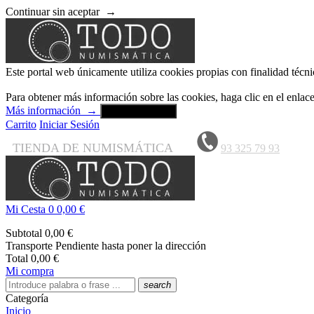
Continuar sin aceptar
→
Este portal web únicamente utiliza cookies propias con finalidad técni
Para obtener más información sobre las cookies, haga clic en el enla
Más información
→
Aceptar y cerrar
Carrito
Iniciar Sesión
TIENDA DE NUMISMÁTICA
93 325 79 93
Mi Cesta
0
0,00 €
Subtotal
0,00 €
Transporte
Pendiente hasta poner la dirección
Total
0,00 €
Mi compra
search
Categoría
Inicio