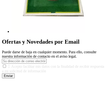
Ofertas y Novedades por Email
Puede darse de baja en cualquier momento. Para ello, consulte
nuestra información de contacto en el aviso legal.

Acepto facilitar mis datos con la finalidad de recibir respuesta
a mi solicitud de información
Enviar
De conformidad con las leyes y normativas aplicables, tienes
derecho a acceder, rectificar, limitar el tratamiento, oposición,
portabilidad y supresión de tus datos. Responsable De Tratamiento:
Javier Agustin Lopez Berdejo Finalidad: Mantener relaciones
comerciales/transaccionales con los usuarios interesados.
Legitimación: Consentimiento del usuario interesado. Destinatarios:
No se cederán datos a terceros, salvo autorización expresa del