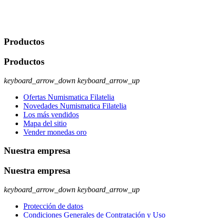
usuario u obligación o permiso legal. Derechos: Acceso,
rectificación, supresión y oposición, entre otros. Para saber cómo
ejercer estos derechos visite nuestra página de
protección de datos
.
Productos
Productos
keyboard_arrow_down
keyboard_arrow_up
Ofertas Numismatica Filatelia
Novedades Numismatica Filatelia
Los más vendidos
Mapa del sitio
Vender monedas oro
Nuestra empresa
Nuestra empresa
keyboard_arrow_down
keyboard_arrow_up
Protección de datos
Condiciones Generales de Contratación y Uso