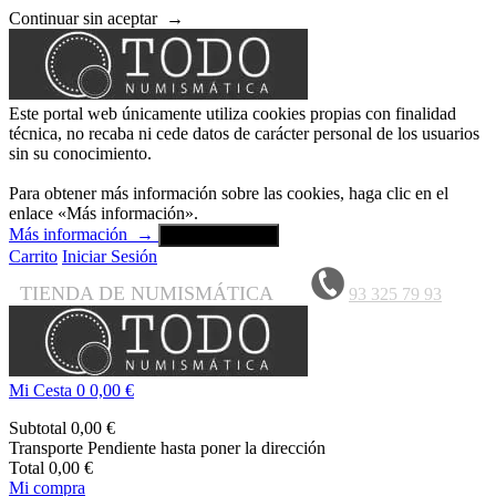
Continuar sin aceptar
→
Este portal web únicamente utiliza cookies propias con finalidad
técnica, no recaba ni cede datos de carácter personal de los usuarios
sin su conocimiento.
Para obtener más información sobre las cookies, haga clic en el
enlace «Más información».
Más información
→
Aceptar y cerrar
Carrito
Iniciar Sesión
TIENDA DE NUMISMÁTICA
93 325 79 93
Mi Cesta
0
0,00 €
Subtotal
0,00 €
Transporte
Pendiente hasta poner la dirección
Total
0,00 €
Mi compra