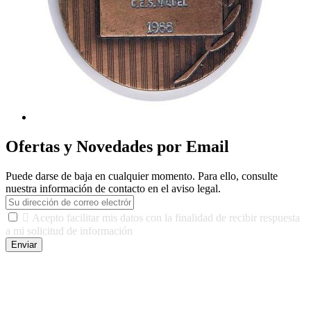
Ofertas y Novedades por Email
Puede darse de baja en cualquier momento. Para ello, consulte
nuestra información de contacto en el aviso legal.

Acepto facilitar mis datos con la finalidad de recibir respuesta
a mi solicitud de información
Enviar
De conformidad con las leyes y normativas aplicables, tienes
derecho a acceder, rectificar, limitar el tratamiento, oposición,
portabilidad y supresión de tus datos. Responsable De Tratamiento:
Javier Agustin Lopez Berdejo Finalidad: Mantener relaciones
comerciales/transaccionales con los usuarios interesados.