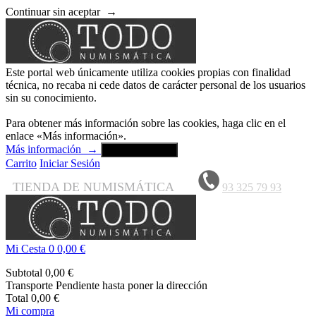
Continuar sin aceptar
→
Este portal web únicamente utiliza cookies propias con finalidad
técnica, no recaba ni cede datos de carácter personal de los usuarios
sin su conocimiento.
Para obtener más información sobre las cookies, haga clic en el
enlace «Más información».
Más información
→
Aceptar y cerrar
Carrito
Iniciar Sesión
TIENDA DE NUMISMÁTICA
93 325 79 93
Mi Cesta
0
0,00 €
Subtotal
0,00 €
Transporte
Pendiente hasta poner la dirección
Total
0,00 €
Mi compra