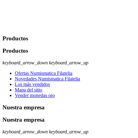
Legitimación: Consentimiento del usuario interesado. Destinatarios:
No se cederán datos a terceros, salvo autorización expresa del
usuario u obligación o permiso legal. Derechos: Acceso,
rectificación, supresión y oposición, entre otros. Para saber cómo
ejercer estos derechos visite nuestra página de
protección de datos
.
Productos
Productos
keyboard_arrow_down
keyboard_arrow_up
Ofertas Numismatica Filatelia
Novedades Numismatica Filatelia
Los más vendidos
Mapa del sitio
Vender monedas oro
Nuestra empresa
Nuestra empresa
keyboard_arrow_down
keyboard_arrow_up