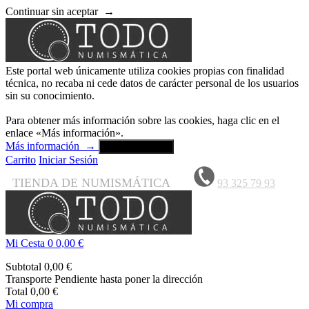
Continuar sin aceptar
→
Este portal web únicamente utiliza cookies propias con finalidad
técnica, no recaba ni cede datos de carácter personal de los usuarios
sin su conocimiento.
Para obtener más información sobre las cookies, haga clic en el
enlace «Más información».
Más información
→
Aceptar y cerrar
Carrito
Iniciar Sesión
TIENDA DE NUMISMÁTICA
93 325 79 93
Mi Cesta
0
0,00 €
Subtotal
0,00 €
Transporte
Pendiente hasta poner la dirección
Total
0,00 €
Mi compra