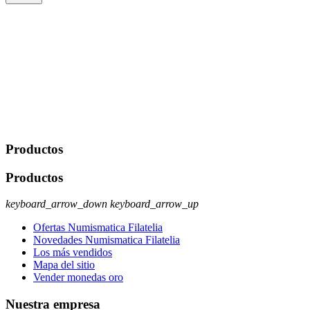
De conformidad con las leyes y normativas aplicables, tienes
derecho a acceder, rectificar, limitar el tratamiento, oposición,
portabilidad y supresión de tus datos. Responsable De Tratamiento:
Javier Agustin Lopez Berdejo Finalidad: Mantener relaciones
comerciales/transaccionales con los usuarios interesados.
Legitimación: Consentimiento del usuario interesado. Destinatarios:
No se cederán datos a terceros, salvo autorización expresa del
usuario u obligación o permiso legal. Derechos: Acceso,
rectificación, supresión y oposición, entre otros. Para saber cómo
ejercer estos derechos visite nuestra página de
protección de datos
.
Productos
Productos
keyboard_arrow_down
keyboard_arrow_up
Ofertas Numismatica Filatelia
Novedades Numismatica Filatelia
Los más vendidos
Mapa del sitio
Vender monedas oro
Nuestra empresa