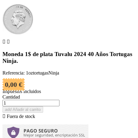


Moneda 1$ de plata Tuvalu 2024 40 Años Tortugas
Ninja.
Referencia: 1oztortugasNinja
0,00 €
Impuestos incluidos
Cantidad
add
Añadir al carrito

Fuera de stock