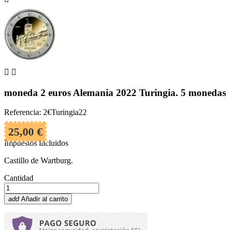


moneda 2 euros Alemania 2022 Turingia. 5 monedas
Referencia: 2€Turingia22
25,00 €
Impuestos incluidos
Castillo de Wartburg.
Cantidad
add
Añadir al carrito