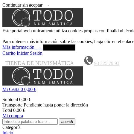
Continuar sin aceptar
→
Este portal web únicamente utiliza cookies propias con finalidad técni
Para obtener más información sobre las cookies, haga clic en el enla
Más información
→
Aceptar y cerrar
Carrito
Iniciar Sesión
TIENDA DE NUMISMÁTICA
93 325 79 93
Mi Cesta
0
0,00 €
Subtotal
0,00 €
Transporte
Pendiente hasta poner la dirección
Total
0,00 €
Mi compra
search
Categoría
Inicio