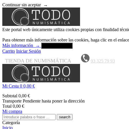
Continuar sin aceptar
→
Este portal web únicamente utiliza cookies propias con finalidad técni
Para obtener más información sobre las cookies, haga clic en el enla
Más información
→
Aceptar y cerrar
Carrito
Iniciar Sesión
TIENDA DE NUMISMÁTICA
93 325 79 93
Mi Cesta
0
0,00 €
Subtotal
0,00 €
Transporte
Pendiente hasta poner la dirección
Total
0,00 €
Mi compra
search
Categoría
Inicio