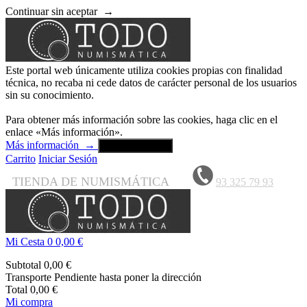
Continuar sin aceptar
→
Este portal web únicamente utiliza cookies propias con finalidad
técnica, no recaba ni cede datos de carácter personal de los usuarios
sin su conocimiento.
Para obtener más información sobre las cookies, haga clic en el
enlace «Más información».
Más información
→
Aceptar y cerrar
Carrito
Iniciar Sesión
TIENDA DE NUMISMÁTICA
93 325 79 93
Mi Cesta
0
0,00 €
Subtotal
0,00 €
Transporte
Pendiente hasta poner la dirección
Total
0,00 €
Mi compra