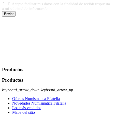

Acepto facilitar mis datos con la finalidad de recibir respuesta
a mi solicitud de información
Enviar
De conformidad con las leyes y normativas aplicables, tienes
derecho a acceder, rectificar, limitar el tratamiento, oposición,
portabilidad y supresión de tus datos. Responsable De Tratamiento:
Javier Agustin Lopez Berdejo Finalidad: Mantener relaciones
comerciales/transaccionales con los usuarios interesados.
Legitimación: Consentimiento del usuario interesado. Destinatarios:
No se cederán datos a terceros, salvo autorización expresa del
usuario u obligación o permiso legal. Derechos: Acceso,
rectificación, supresión y oposición, entre otros. Para saber cómo
ejercer estos derechos visite nuestra página de
protección de datos
.
Productos
Productos
keyboard_arrow_down
keyboard_arrow_up
Ofertas Numismatica Filatelia
Novedades Numismatica Filatelia
Los más vendidos
Mapa del sitio