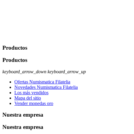
Javier Agustin Lopez Berdejo Finalidad: Mantener relaciones
comerciales/transaccionales con los usuarios interesados.
Legitimación: Consentimiento del usuario interesado. Destinatarios:
No se cederán datos a terceros, salvo autorización expresa del
usuario u obligación o permiso legal. Derechos: Acceso,
rectificación, supresión y oposición, entre otros. Para saber cómo
ejercer estos derechos visite nuestra página de
protección de datos
.
Productos
Productos
keyboard_arrow_down
keyboard_arrow_up
Ofertas Numismatica Filatelia
Novedades Numismatica Filatelia
Los más vendidos
Mapa del sitio
Vender monedas oro
Nuestra empresa
Nuestra empresa