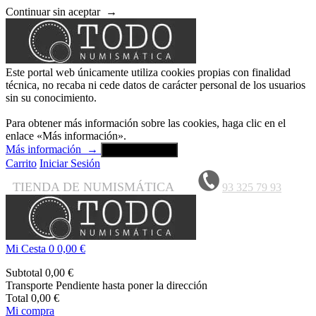
Continuar sin aceptar
→
Este portal web únicamente utiliza cookies propias con finalidad
técnica, no recaba ni cede datos de carácter personal de los usuarios
sin su conocimiento.
Para obtener más información sobre las cookies, haga clic en el
enlace «Más información».
Más información
→
Aceptar y cerrar
Carrito
Iniciar Sesión
TIENDA DE NUMISMÁTICA
93 325 79 93
Mi Cesta
0
0,00 €
Subtotal
0,00 €
Transporte
Pendiente hasta poner la dirección
Total
0,00 €
Mi compra