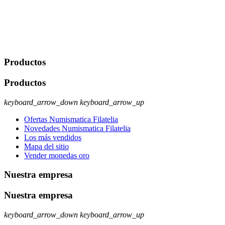
Legitimación: Consentimiento del usuario interesado. Destinatarios:
No se cederán datos a terceros, salvo autorización expresa del
usuario u obligación o permiso legal. Derechos: Acceso,
rectificación, supresión y oposición, entre otros. Para saber cómo
ejercer estos derechos visite nuestra página de
protección de datos
.
Productos
Productos
keyboard_arrow_down
keyboard_arrow_up
Ofertas Numismatica Filatelia
Novedades Numismatica Filatelia
Los más vendidos
Mapa del sitio
Vender monedas oro
Nuestra empresa
Nuestra empresa
keyboard_arrow_down
keyboard_arrow_up