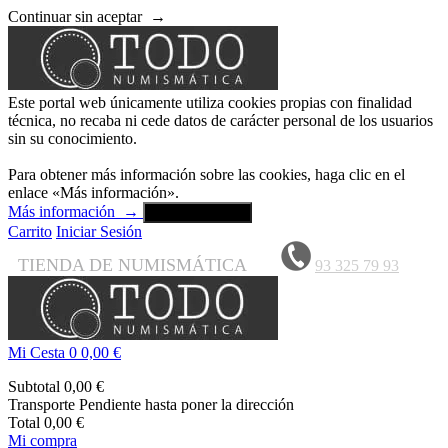
Continuar sin aceptar
→
Este portal web únicamente utiliza cookies propias con finalidad
técnica, no recaba ni cede datos de carácter personal de los usuarios
sin su conocimiento.
Para obtener más información sobre las cookies, haga clic en el
enlace «Más información».
Más información
→
Aceptar y cerrar
Carrito
Iniciar Sesión
TIENDA DE NUMISMÁTICA
93 325 79 93
Mi Cesta
0
0,00 €
Subtotal
0,00 €
Transporte
Pendiente hasta poner la dirección
Total
0,00 €
Mi compra