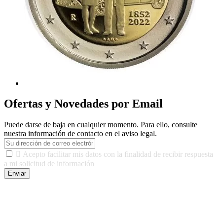
Ofertas y Novedades por Email
Puede darse de baja en cualquier momento. Para ello, consulte
nuestra información de contacto en el aviso legal.

Acepto facilitar mis datos con la finalidad de recibir respuesta
a mi solicitud de información
Enviar
De conformidad con las leyes y normativas aplicables, tienes
derecho a acceder, rectificar, limitar el tratamiento, oposición,
portabilidad y supresión de tus datos. Responsable De Tratamiento:
Javier Agustin Lopez Berdejo Finalidad: Mantener relaciones
comerciales/transaccionales con los usuarios interesados.