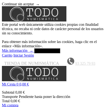
Continuar sin aceptar
→
Este portal web únicamente utiliza cookies propias con finalidad
técnica, no recaba ni cede datos de carácter personal de los usuarios
sin su conocimiento.
Para obtener más información sobre las cookies, haga clic en el
enlace «Más información».
Más información
→
Aceptar y cerrar
Carrito
Iniciar Sesión
TIENDA DE NUMISMÁTICA
93 325 79 93
Mi Cesta
0
0,00 €
Subtotal
0,00 €
Transporte
Pendiente hasta poner la dirección
Total
0,00 €
Mi compra