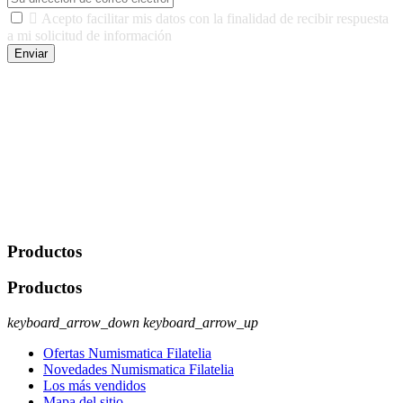

Acepto facilitar mis datos con la finalidad de recibir respuesta
a mi solicitud de información
Enviar
De conformidad con las leyes y normativas aplicables, tienes
derecho a acceder, rectificar, limitar el tratamiento, oposición,
portabilidad y supresión de tus datos. Responsable De Tratamiento:
Javier Agustin Lopez Berdejo Finalidad: Mantener relaciones
comerciales/transaccionales con los usuarios interesados.
Legitimación: Consentimiento del usuario interesado. Destinatarios:
No se cederán datos a terceros, salvo autorización expresa del
usuario u obligación o permiso legal. Derechos: Acceso,
rectificación, supresión y oposición, entre otros. Para saber cómo
ejercer estos derechos visite nuestra página de
protección de datos
.
Productos
Productos
keyboard_arrow_down
keyboard_arrow_up
Ofertas Numismatica Filatelia
Novedades Numismatica Filatelia
Los más vendidos
Mapa del sitio