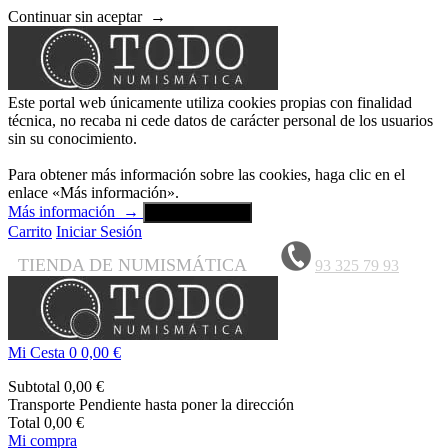
Continuar sin aceptar
→
Este portal web únicamente utiliza cookies propias con finalidad
técnica, no recaba ni cede datos de carácter personal de los usuarios
sin su conocimiento.
Para obtener más información sobre las cookies, haga clic en el
enlace «Más información».
Más información
→
Aceptar y cerrar
Carrito
Iniciar Sesión
TIENDA DE NUMISMÁTICA
93 325 79 93
Mi Cesta
0
0,00 €
Subtotal
0,00 €
Transporte
Pendiente hasta poner la dirección
Total
0,00 €
Mi compra