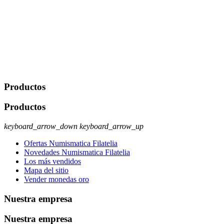
portabilidad y supresión de tus datos. Responsable De Tratamiento:
Javier Agustin Lopez Berdejo Finalidad: Mantener relaciones
comerciales/transaccionales con los usuarios interesados.
Legitimación: Consentimiento del usuario interesado. Destinatarios:
No se cederán datos a terceros, salvo autorización expresa del
usuario u obligación o permiso legal. Derechos: Acceso,
rectificación, supresión y oposición, entre otros. Para saber cómo
ejercer estos derechos visite nuestra página de
protección de datos
.
Productos
Productos
keyboard_arrow_down
keyboard_arrow_up
Ofertas Numismatica Filatelia
Novedades Numismatica Filatelia
Los más vendidos
Mapa del sitio
Vender monedas oro
Nuestra empresa
Nuestra empresa