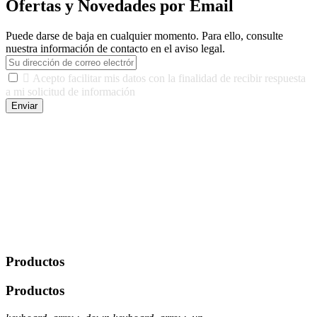
Ofertas y Novedades por Email
Puede darse de baja en cualquier momento. Para ello, consulte
nuestra información de contacto en el aviso legal.

Acepto facilitar mis datos con la finalidad de recibir respuesta
a mi solicitud de información
Enviar
De conformidad con las leyes y normativas aplicables, tienes
derecho a acceder, rectificar, limitar el tratamiento, oposición,
portabilidad y supresión de tus datos. Responsable De Tratamiento:
Javier Agustin Lopez Berdejo Finalidad: Mantener relaciones
comerciales/transaccionales con los usuarios interesados.
Legitimación: Consentimiento del usuario interesado. Destinatarios:
No se cederán datos a terceros, salvo autorización expresa del
usuario u obligación o permiso legal. Derechos: Acceso,
rectificación, supresión y oposición, entre otros. Para saber cómo
ejercer estos derechos visite nuestra página de
protección de datos
.
Productos
Productos