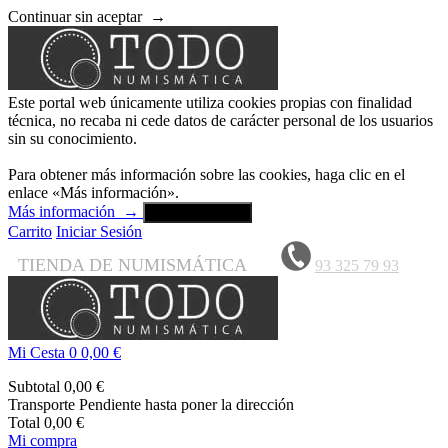
Continuar sin aceptar
→
Este portal web únicamente utiliza cookies propias con finalidad
técnica, no recaba ni cede datos de carácter personal de los usuarios
sin su conocimiento.
Para obtener más información sobre las cookies, haga clic en el
enlace «Más información».
Más información
→
Aceptar y cerrar
Carrito
Iniciar Sesión
TIENDA DE NUMISMÁTICA
93 325 79 93
Mi Cesta
0
0,00 €
Subtotal
0,00 €
Transporte
Pendiente hasta poner la dirección
Total
0,00 €
Mi compra