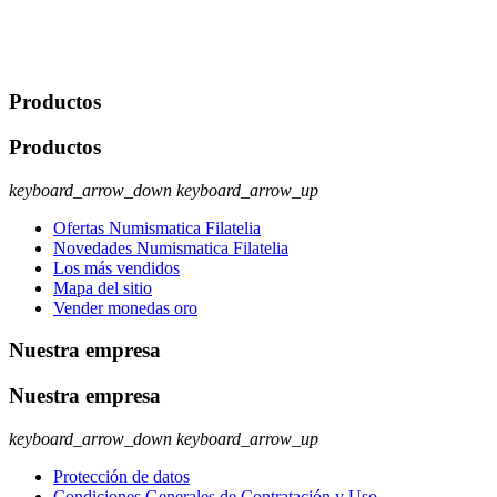
usuario u obligación o permiso legal. Derechos: Acceso,
rectificación, supresión y oposición, entre otros. Para saber cómo
ejercer estos derechos visite nuestra página de
protección de datos
.
Productos
Productos
keyboard_arrow_down
keyboard_arrow_up
Ofertas Numismatica Filatelia
Novedades Numismatica Filatelia
Los más vendidos
Mapa del sitio
Vender monedas oro
Nuestra empresa
Nuestra empresa
keyboard_arrow_down
keyboard_arrow_up
Protección de datos
Condiciones Generales de Contratación y Uso