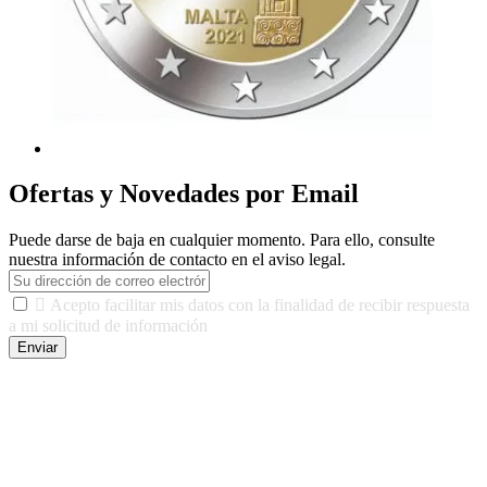
Ofertas y Novedades por Email
Puede darse de baja en cualquier momento. Para ello, consulte
nuestra información de contacto en el aviso legal.

Acepto facilitar mis datos con la finalidad de recibir respuesta
a mi solicitud de información
Enviar
De conformidad con las leyes y normativas aplicables, tienes
derecho a acceder, rectificar, limitar el tratamiento, oposición,
portabilidad y supresión de tus datos. Responsable De Tratamiento:
Javier Agustin Lopez Berdejo Finalidad: Mantener relaciones
comerciales/transaccionales con los usuarios interesados.
Legitimación: Consentimiento del usuario interesado. Destinatarios:
No se cederán datos a terceros, salvo autorización expresa del