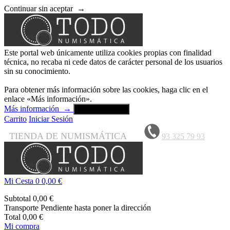
Continuar sin aceptar
→
Este portal web únicamente utiliza cookies propias con finalidad
técnica, no recaba ni cede datos de carácter personal de los usuarios
sin su conocimiento.
Para obtener más información sobre las cookies, haga clic en el
enlace «Más información».
Más información
→
Aceptar y cerrar
Carrito
Iniciar Sesión
TIENDA DE NUMISMÁTICA
93 325 79 93
Mi Cesta
0
0,00 €
Subtotal
0,00 €
Transporte
Pendiente hasta poner la dirección
Total
0,00 €
Mi compra