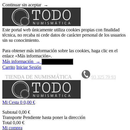
Continuar sin aceptar
→
Este portal web únicamente utiliza cookies propias con finalidad
técnica, no recaba ni cede datos de carácter personal de los usuarios
sin su conocimiento.
Para obtener más información sobre las cookies, haga clic en el
enlace «Más información».
Más información
→
Aceptar y cerrar
Carrito
Iniciar Sesión
TIENDA DE NUMISMÁTICA
93 325 79 93
Mi Cesta
0
0,00 €
Subtotal
0,00 €
Transporte
Pendiente hasta poner la dirección
Total
0,00 €
Mi compra