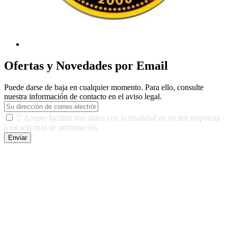
Ofertas y Novedades por Email
Puede darse de baja en cualquier momento. Para ello, consulte
nuestra información de contacto en el aviso legal.

Acepto facilitar mis datos con la finalidad de recibir respuesta
a mi solicitud de información
Enviar
De conformidad con las leyes y normativas aplicables, tienes
derecho a acceder, rectificar, limitar el tratamiento, oposición,
portabilidad y supresión de tus datos. Responsable De Tratamiento:
Javier Agustin Lopez Berdejo Finalidad: Mantener relaciones
comerciales/transaccionales con los usuarios interesados.
Legitimación: Consentimiento del usuario interesado. Destinatarios:
No se cederán datos a terceros, salvo autorización expresa del
usuario u obligación o permiso legal. Derechos: Acceso,
rectificación, supresión y oposición, entre otros. Para saber cómo