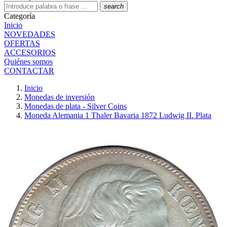
search
Categoría
Inicio
NOVEDADES
OFERTAS
ACCESORIOS
Quiénes somos
CONTACTAR
Inicio
Monedas de inversión
Monedas de plata - Silver Coins
Moneda Alemania 1 Thaler Bavaria 1872 Ludwig II. Plata