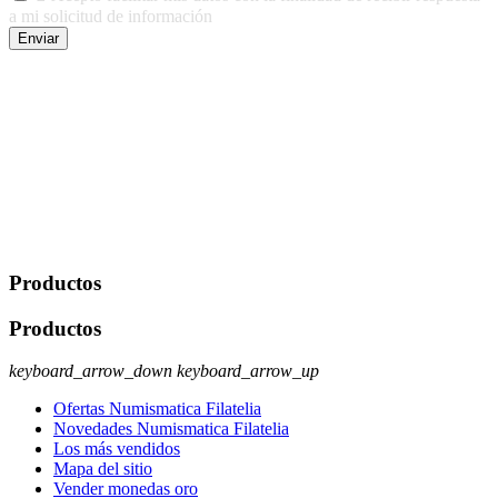
a mi solicitud de información
Enviar
De conformidad con las leyes y normativas aplicables, tienes
derecho a acceder, rectificar, limitar el tratamiento, oposición,
portabilidad y supresión de tus datos. Responsable De Tratamiento:
Javier Agustin Lopez Berdejo Finalidad: Mantener relaciones
comerciales/transaccionales con los usuarios interesados.
Legitimación: Consentimiento del usuario interesado. Destinatarios:
No se cederán datos a terceros, salvo autorización expresa del
usuario u obligación o permiso legal. Derechos: Acceso,
rectificación, supresión y oposición, entre otros. Para saber cómo
ejercer estos derechos visite nuestra página de
protección de datos
.
Productos
Productos
keyboard_arrow_down
keyboard_arrow_up
Ofertas Numismatica Filatelia
Novedades Numismatica Filatelia
Los más vendidos
Mapa del sitio
Vender monedas oro