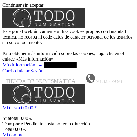
Continuar sin aceptar
→
Este portal web únicamente utiliza cookies propias con finalidad
técnica, no recaba ni cede datos de carácter personal de los usuarios
sin su conocimiento.
Para obtener más información sobre las cookies, haga clic en el
enlace «Más información».
Más información
→
Aceptar y cerrar
Carrito
Iniciar Sesión
TIENDA DE NUMISMÁTICA
93 325 79 93
Mi Cesta
0
0,00 €
Subtotal
0,00 €
Transporte
Pendiente hasta poner la dirección
Total
0,00 €
Mi compra