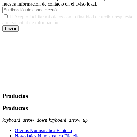
nuestra información de contacto en el aviso legal.

Acepto facilitar mis datos con la finalidad de recibir respuesta
a mi solicitud de información
Enviar
De conformidad con las leyes y normativas aplicables, tienes
derecho a acceder, rectificar, limitar el tratamiento, oposición,
portabilidad y supresión de tus datos. Responsable De Tratamiento:
Javier Agustin Lopez Berdejo Finalidad: Mantener relaciones
comerciales/transaccionales con los usuarios interesados.
Legitimación: Consentimiento del usuario interesado. Destinatarios:
No se cederán datos a terceros, salvo autorización expresa del
usuario u obligación o permiso legal. Derechos: Acceso,
rectificación, supresión y oposición, entre otros. Para saber cómo
ejercer estos derechos visite nuestra página de
protección de datos
.
Productos
Productos
keyboard_arrow_down
keyboard_arrow_up
Ofertas Numismatica Filatelia
Novedades Numismatica Filatelia