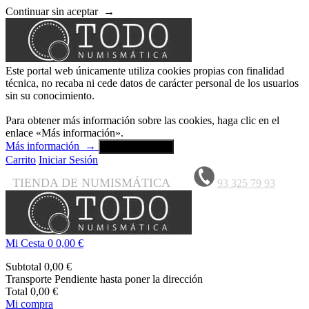
Continuar sin aceptar
→
Este portal web únicamente utiliza cookies propias con finalidad
técnica, no recaba ni cede datos de carácter personal de los usuarios
sin su conocimiento.
Para obtener más información sobre las cookies, haga clic en el
enlace «Más información».
Más información
→
Aceptar y cerrar
Carrito
Iniciar Sesión
TIENDA DE NUMISMÁTICA
93 325 79 93
Mi Cesta
0
0,00 €
Subtotal
0,00 €
Transporte
Pendiente hasta poner la dirección
Total
0,00 €
Mi compra