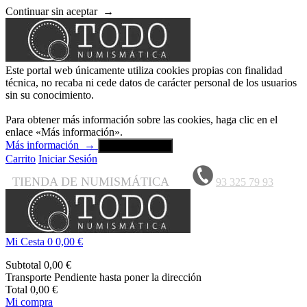
Continuar sin aceptar
→
Este portal web únicamente utiliza cookies propias con finalidad
técnica, no recaba ni cede datos de carácter personal de los usuarios
sin su conocimiento.
Para obtener más información sobre las cookies, haga clic en el
enlace «Más información».
Más información
→
Aceptar y cerrar
Carrito
Iniciar Sesión
TIENDA DE NUMISMÁTICA
93 325 79 93
Mi Cesta
0
0,00 €
Subtotal
0,00 €
Transporte
Pendiente hasta poner la dirección
Total
0,00 €
Mi compra