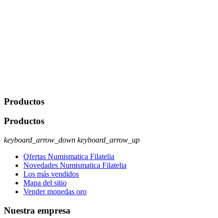
De conformidad con las leyes y normativas aplicables, tienes
derecho a acceder, rectificar, limitar el tratamiento, oposición,
portabilidad y supresión de tus datos. Responsable De Tratamiento:
Javier Agustin Lopez Berdejo Finalidad: Mantener relaciones
comerciales/transaccionales con los usuarios interesados.
Legitimación: Consentimiento del usuario interesado. Destinatarios:
No se cederán datos a terceros, salvo autorización expresa del
usuario u obligación o permiso legal. Derechos: Acceso,
rectificación, supresión y oposición, entre otros. Para saber cómo
ejercer estos derechos visite nuestra página de
protección de datos
.
Productos
Productos
keyboard_arrow_down
keyboard_arrow_up
Ofertas Numismatica Filatelia
Novedades Numismatica Filatelia
Los más vendidos
Mapa del sitio
Vender monedas oro
Nuestra empresa