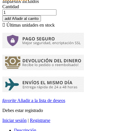
Impuestos incluidos
Cantidad
add
Añadir al carrito

Últimas unidades en stock
favorite
Añadir a la lista de deseos
Debes estar registrado
Iniciar sesión
|
Registrarse
Descripción