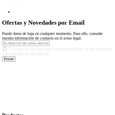
Ofertas y Novedades por Email
Puede darse de baja en cualquier momento. Para ello, consulte
nuestra información de contacto en el aviso legal.

Acepto facilitar mis datos con la finalidad de recibir respuesta
a mi solicitud de información
Enviar
De conformidad con las leyes y normativas aplicables, tienes
derecho a acceder, rectificar, limitar el tratamiento, oposición,
portabilidad y supresión de tus datos. Responsable De Tratamiento:
Javier Agustin Lopez Berdejo Finalidad: Mantener relaciones
comerciales/transaccionales con los usuarios interesados.
Legitimación: Consentimiento del usuario interesado. Destinatarios:
No se cederán datos a terceros, salvo autorización expresa del
usuario u obligación o permiso legal. Derechos: Acceso,
rectificación, supresión y oposición, entre otros. Para saber cómo
ejercer estos derechos visite nuestra página de
protección de datos
.