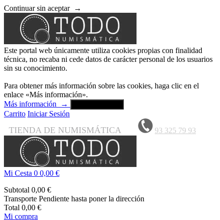
Continuar sin aceptar
→
Este portal web únicamente utiliza cookies propias con finalidad
técnica, no recaba ni cede datos de carácter personal de los usuarios
sin su conocimiento.
Para obtener más información sobre las cookies, haga clic en el
enlace «Más información».
Más información
→
Aceptar y cerrar
Carrito
Iniciar Sesión
TIENDA DE NUMISMÁTICA
93 325 79 93
Mi Cesta
0
0,00 €
Subtotal
0,00 €
Transporte
Pendiente hasta poner la dirección
Total
0,00 €
Mi compra