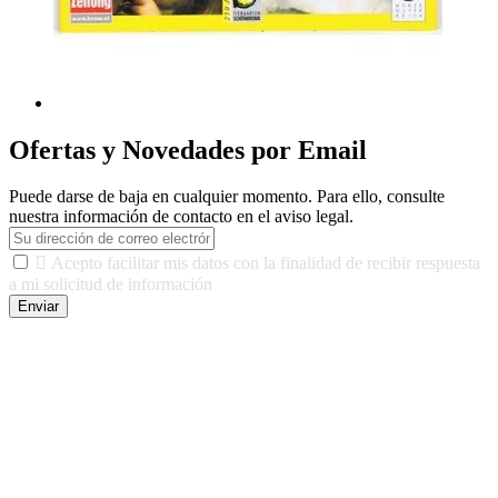
Ofertas y Novedades por Email
Puede darse de baja en cualquier momento. Para ello, consulte
nuestra información de contacto en el aviso legal.

Acepto facilitar mis datos con la finalidad de recibir respuesta
a mi solicitud de información
Enviar
De conformidad con las leyes y normativas aplicables, tienes
derecho a acceder, rectificar, limitar el tratamiento, oposición,
portabilidad y supresión de tus datos. Responsable De Tratamiento:
Javier Agustin Lopez Berdejo Finalidad: Mantener relaciones
comerciales/transaccionales con los usuarios interesados.
Legitimación: Consentimiento del usuario interesado. Destinatarios:
No se cederán datos a terceros, salvo autorización expresa del
usuario u obligación o permiso legal. Derechos: Acceso,
rectificación, supresión y oposición, entre otros. Para saber cómo