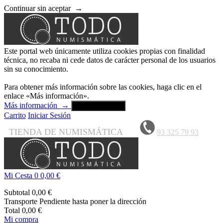
Continuar sin aceptar
→
Este portal web únicamente utiliza cookies propias con finalidad
técnica, no recaba ni cede datos de carácter personal de los usuarios
sin su conocimiento.
Para obtener más información sobre las cookies, haga clic en el
enlace «Más información».
Más información
→
Aceptar y cerrar
Carrito
Iniciar Sesión
TIENDA DE NUMISMÁTICA
93 325 79 93
Mi Cesta
0
0,00 €
Subtotal
0,00 €
Transporte
Pendiente hasta poner la dirección
Total
0,00 €
Mi compra