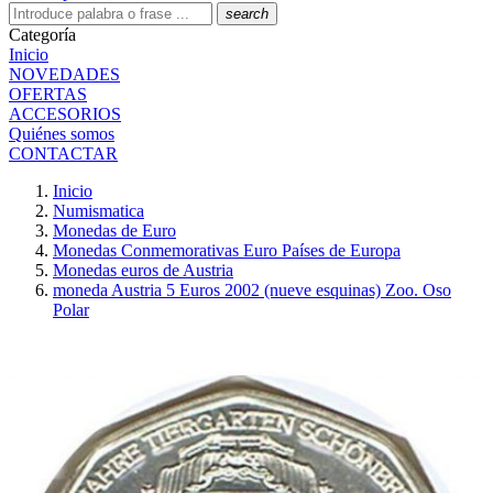
search
Categoría
Inicio
NOVEDADES
OFERTAS
ACCESORIOS
Quiénes somos
CONTACTAR
Inicio
Numismatica
Monedas de Euro
Monedas Conmemorativas Euro Países de Europa
Monedas euros de Austria
moneda Austria 5 Euros 2002 (nueve esquinas) Zoo. Oso
Polar