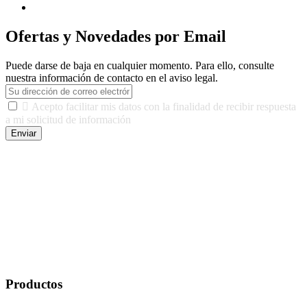
Ofertas y Novedades por Email
Puede darse de baja en cualquier momento. Para ello, consulte
nuestra información de contacto en el aviso legal.

Acepto facilitar mis datos con la finalidad de recibir respuesta
a mi solicitud de información
Enviar
De conformidad con las leyes y normativas aplicables, tienes
derecho a acceder, rectificar, limitar el tratamiento, oposición,
portabilidad y supresión de tus datos. Responsable De Tratamiento:
Javier Agustin Lopez Berdejo Finalidad: Mantener relaciones
comerciales/transaccionales con los usuarios interesados.
Legitimación: Consentimiento del usuario interesado. Destinatarios:
No se cederán datos a terceros, salvo autorización expresa del
usuario u obligación o permiso legal. Derechos: Acceso,
rectificación, supresión y oposición, entre otros. Para saber cómo
ejercer estos derechos visite nuestra página de
protección de datos
.
Productos