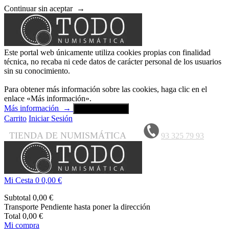
Continuar sin aceptar
→
Este portal web únicamente utiliza cookies propias con finalidad
técnica, no recaba ni cede datos de carácter personal de los usuarios
sin su conocimiento.
Para obtener más información sobre las cookies, haga clic en el
enlace «Más información».
Más información
→
Aceptar y cerrar
Carrito
Iniciar Sesión
TIENDA DE NUMISMÁTICA
93 325 79 93
Mi Cesta
0
0,00 €
Subtotal
0,00 €
Transporte
Pendiente hasta poner la dirección
Total
0,00 €
Mi compra