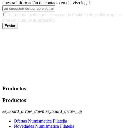
nuestra información de contacto en el aviso legal.

Acepto facilitar mis datos con la finalidad de recibir respuesta
a mi solicitud de información
Enviar
De conformidad con las leyes y normativas aplicables, tienes
derecho a acceder, rectificar, limitar el tratamiento, oposición,
portabilidad y supresión de tus datos. Responsable De Tratamiento:
Javier Agustin Lopez Berdejo Finalidad: Mantener relaciones
comerciales/transaccionales con los usuarios interesados.
Legitimación: Consentimiento del usuario interesado. Destinatarios:
No se cederán datos a terceros, salvo autorización expresa del
usuario u obligación o permiso legal. Derechos: Acceso,
rectificación, supresión y oposición, entre otros. Para saber cómo
ejercer estos derechos visite nuestra página de
protección de datos
.
Productos
Productos
keyboard_arrow_down
keyboard_arrow_up
Ofertas Numismatica Filatelia
Novedades Numismatica Filatelia