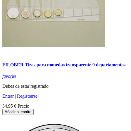
FILOBER Tiras para monedas transparente 9 departamentos.
favorite
Debes de estar registrado
Entrar
|
Registrarse
34,95 €
Precio
Añadir al carrito