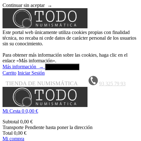
Continuar sin aceptar
→
Este portal web únicamente utiliza cookies propias con finalidad
técnica, no recaba ni cede datos de carácter personal de los usuarios
sin su conocimiento.
Para obtener más información sobre las cookies, haga clic en el
enlace «Más información».
Más información
→
Aceptar y cerrar
Carrito
Iniciar Sesión
TIENDA DE NUMISMÁTICA
93 325 79 93
Mi Cesta
0
0,00 €
Subtotal
0,00 €
Transporte
Pendiente hasta poner la dirección
Total
0,00 €
Mi compra