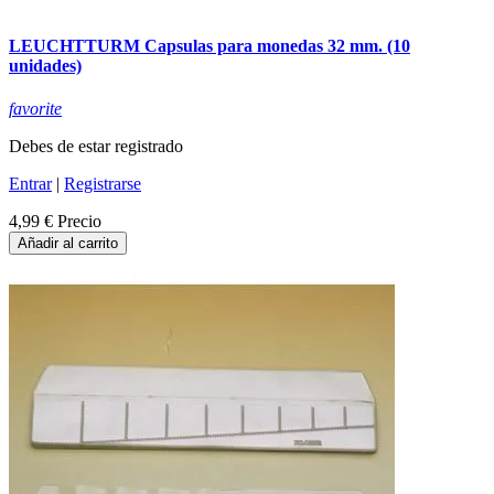
LEUCHTTURM Capsulas para monedas 32 mm. (10
unidades)
favorite
Debes de estar registrado
Entrar
|
Registrarse
4,99 €
Precio
Añadir al carrito