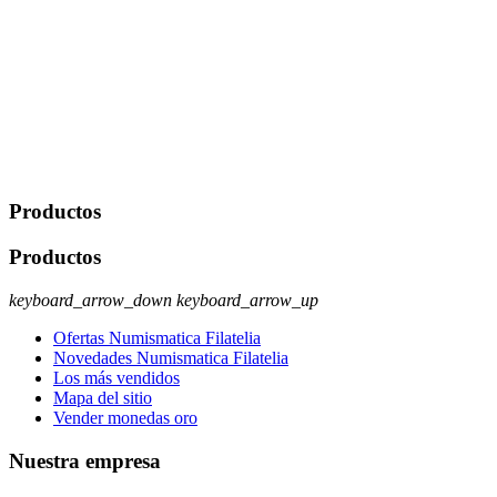
derecho a acceder, rectificar, limitar el tratamiento, oposición,
portabilidad y supresión de tus datos. Responsable De Tratamiento:
Javier Agustin Lopez Berdejo Finalidad: Mantener relaciones
comerciales/transaccionales con los usuarios interesados.
Legitimación: Consentimiento del usuario interesado. Destinatarios:
No se cederán datos a terceros, salvo autorización expresa del
usuario u obligación o permiso legal. Derechos: Acceso,
rectificación, supresión y oposición, entre otros. Para saber cómo
ejercer estos derechos visite nuestra página de
protección de datos
.
Productos
Productos
keyboard_arrow_down
keyboard_arrow_up
Ofertas Numismatica Filatelia
Novedades Numismatica Filatelia
Los más vendidos
Mapa del sitio
Vender monedas oro
Nuestra empresa