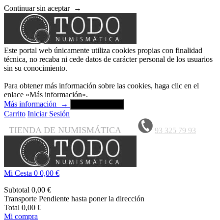
Continuar sin aceptar
→
Este portal web únicamente utiliza cookies propias con finalidad
técnica, no recaba ni cede datos de carácter personal de los usuarios
sin su conocimiento.
Para obtener más información sobre las cookies, haga clic en el
enlace «Más información».
Más información
→
Aceptar y cerrar
Carrito
Iniciar Sesión
TIENDA DE NUMISMÁTICA
93 325 79 93
Mi Cesta
0
0,00 €
Subtotal
0,00 €
Transporte
Pendiente hasta poner la dirección
Total
0,00 €
Mi compra