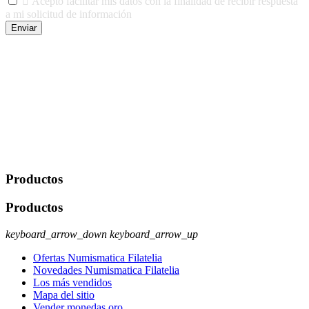

Acepto facilitar mis datos con la finalidad de recibir respuesta
a mi solicitud de información
Enviar
De conformidad con las leyes y normativas aplicables, tienes
derecho a acceder, rectificar, limitar el tratamiento, oposición,
portabilidad y supresión de tus datos. Responsable De Tratamiento:
Javier Agustin Lopez Berdejo Finalidad: Mantener relaciones
comerciales/transaccionales con los usuarios interesados.
Legitimación: Consentimiento del usuario interesado. Destinatarios:
No se cederán datos a terceros, salvo autorización expresa del
usuario u obligación o permiso legal. Derechos: Acceso,
rectificación, supresión y oposición, entre otros. Para saber cómo
ejercer estos derechos visite nuestra página de
protección de datos
.
Productos
Productos
keyboard_arrow_down
keyboard_arrow_up
Ofertas Numismatica Filatelia
Novedades Numismatica Filatelia
Los más vendidos
Mapa del sitio
Vender monedas oro