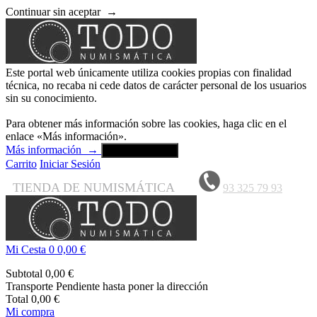
Continuar sin aceptar
→
Este portal web únicamente utiliza cookies propias con finalidad
técnica, no recaba ni cede datos de carácter personal de los usuarios
sin su conocimiento.
Para obtener más información sobre las cookies, haga clic en el
enlace «Más información».
Más información
→
Aceptar y cerrar
Carrito
Iniciar Sesión
TIENDA DE NUMISMÁTICA
93 325 79 93
Mi Cesta
0
0,00 €
Subtotal
0,00 €
Transporte
Pendiente hasta poner la dirección
Total
0,00 €
Mi compra