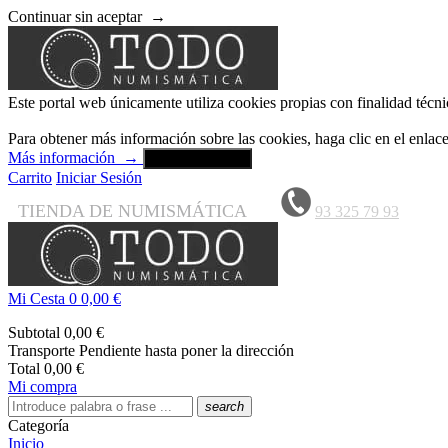
Continuar sin aceptar
→
Este portal web únicamente utiliza cookies propias con finalidad técni
Para obtener más información sobre las cookies, haga clic en el enla
Más información
→
Aceptar y cerrar
Carrito
Iniciar Sesión
TIENDA DE NUMISMÁTICA
93 325 79 93
Mi Cesta
0
0,00 €
Subtotal
0,00 €
Transporte
Pendiente hasta poner la dirección
Total
0,00 €
Mi compra
search
Categoría
Inicio